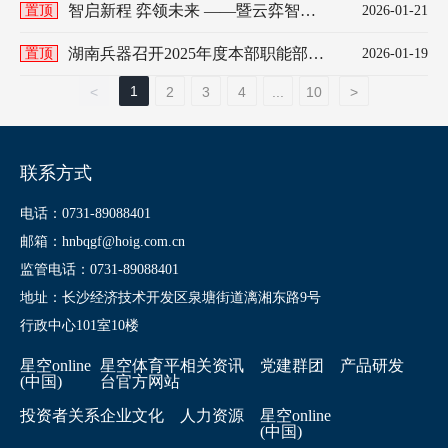
行
智启新程 弈领未来 ——暨云弈智能
置顶
2026-01-21
开业仪式圆满举行
湖南兵器召开2025年度本部职能部门
置顶
2026-01-19
述职测评会
1
<
2
3
4
...
10
>
联系方式
电话：0731-89088401
邮箱：hnbqgf@hoig.com.cn
监管电话：0731-89088401
地址：长沙经济技术开发区泉塘街道漓湘东路9号
行政中心101室10楼
星空online
星空体育平
相关资讯
党建群团
产品研发
(中国)
台官方网站
投资者关系
企业文化
人力资源
星空online
(中国)