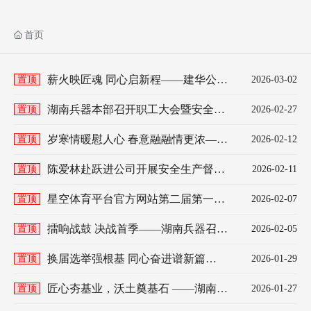
首页
薪火映匠魂 同心启新程——建华公司
置顶
2026-03-02
2026年度师徒结对仪式圆满举行
湖南兵器本部召开职工大会暨安全知
置顶
2026-02-27
识学习活动 寓教于乐开启“十五五”高
质量发展新篇章
岁寒情暖慰人心 春意融融情更浓——
置顶
2026-02-12
湖南兵器开展新春送温暖慰问活动
陈爱林赴跃进公司开展安全生产督导
置顶
2026-02-11
检查暨春节慰问活动
星空体育平台官方网站第二届第一次
置顶
2026-02-07
会员（职工）代表大会胜利召开
擂响战鼓 决战首季——湖南兵器召开
置顶
2026-02-05
“开门红”生产经营调度会
换届选举强根基 同心奋进谱新篇
置顶
2026-01-29
—— 轻武所工会第四届第一次会员
（职工）代表大会圆满召开
匠心夯基业，沃土奠基石 ——湖南兵
置顶
2026-01-27
器永州火工园区项目奠基仪式圆满举