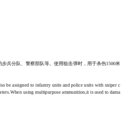
务的步兵分队、警察部队等。使用狙击弹时，用于杀伤1500米
lso
be
assigned to infantry
units and
police
units with sniper c
eters.When using multipurpose
ammunition,it is
used to
dam
a