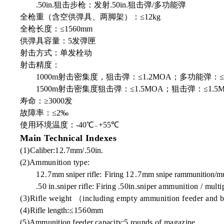
.50in.狙击步枪：发射.50in.狙击弹/多功能弹
全枪重（含空供弹具、两脚架）：≤12kg
全枪长度：≤1560mm
供弹具容量：5发弹匣
射击方式：单发栓动
射击精度：
1000m射击密集度，狙击弹：≤1.2MOA；多功能弹：≤2
1500m射击密集度狙击弹：≤1.5MOA；狙击弹：≤1.5
寿命：≥3000发
故障率：≤2‰
使用环境温度：-40℃
+55℃
～
Main Technical Indexes
(1)
Caliber
:12.7
mm
/.50
in
.
(2)Ammunition type:
12.7
mm sniper rifle
:
Firing
12.7
mm snipe rammunition
/
mu
.50 in.sniper
rifle:
Firing .
50in.
sniper
ammunition / mult
(3)Rifle weight （including empty ammunition feeder and
(4)
Rifle length:
≤1560
mm
(5)Ammunition
feeder
capacity:
5
rounds of magazine