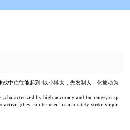
作战中往往能起到“以小博大，先发制人，化被动为
aracterized by high accuracy and far range;in sp
 active";they can be used to accurately strike single