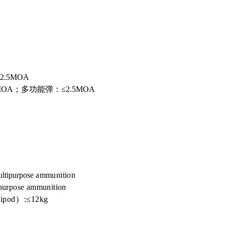
.5MOA
MOA；多功能弹：≤2.5MOA
ltipurpose
ammunition
ipurpose ammunition
 bipod）:≤12kg