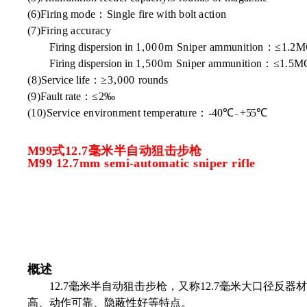
(6)Firing
mode：Single
fire
wit
h
bolt
action
(7)Firing accuracy
Firing dispersion in
1,000m
Sniper ammunition：
≤1.2
Firing dispersion in
1,500m
Sniper ammunition：
≤1.5M
(8)
Service life：
≥3,000
rounds
(9)
Fault rate：
≤2‰
(10)Service environment
tempe
rature：
-
40℃
+55℃
～
M99式12.7毫米半自动狙击步枪
M99 12.7mm semi-automatic sniper rifle
概述
12.7毫米半自动狙击步枪，又称12.7毫米大口
高、动作可靠、隐蔽性好等特点。