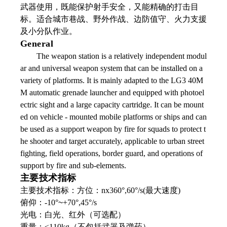
武器使用，既能保护射手安全，又能精确的打击目
标。适合城市巷战、野外作战、边防值守、火力支援
及小分队作业。
General
The weapon station is a relatively independent modul
ar and universal weapon system that can be installed on a
variety of platforms. It is mainly adapted to the LG3 40M
M automatic grenade launcher and equipped with photoel
ectric sight and a large capacity cartridge. It can be mount
ed on vehicle - mounted mobile platforms or ships and can
be used as a support weapon by fire for squads to protect t
he shooter and target accurately, applicable to urban street
fighting, field operations, border guard, and operations of
support by fire and sub-elements.
主要技术指标
主要技术指标：方位：nx360°,60°/s(最大速度)
俯仰：-10°
~
+70°,45°/s
光电：白光、红外（可选配）
重量：≤110kg（不包括武器及弹药）