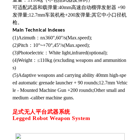
可适配武器和载弹量:40mm高速自动榴弹发射器 +90
发弹量;12.7mm车装机枪+200发弹量;其它中小口径机
枪。
Main Technical Indexes
(1)Azimuth：nx360°,60°/s(Max.speed);
(2)Pitch：10°
~
+70°,45°/s(Max.speed);
(3)Photoelectric：White light,infrared(optional);
(4)Weight：≤110kg (excluding weapons and ammunition
s)
(5)Adaptive weapons and carrying ability 40mm high-spe
ed automatic grenade launcher + 90 rounds;12.7mm Vehic
le - Mounted Machine Gun +200 rounds;Other small and
medium -caliber machine guns.
足式无人平台武器系统
Legged Robot Weapon System